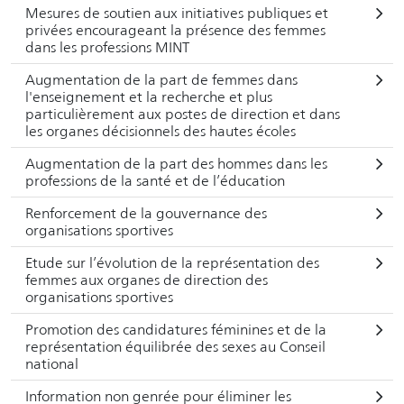
En ce qui concerne le champ d’action « violence de genre
Mesures de soutien aux initiatives publiques et
», la collaboration entre les différents niveaux étatiques se
privées encourageant la présence des femmes
dans les professions MINT
fait dans le cadre du plan d’action national 2022-2026 en
vue de la mise en œuvre de la Convention d’Istanbul (PAN
Augmentation de la part de femmes dans
CI) et de la feuille de route contre la violence domestique,
l'enseignement et la recherche et plus
particulièrement aux postes de direction et dans
qui constituent les deux des mesures du plan d’action de la
les organes décisionnels des hautes écoles
Stratégie Egalité 2030.
Augmentation de la part des hommes dans les
professions de la santé et de l’éducation
Les informations relatives aux mesures et à l'état de mise
en œuvre sont fournies par les entités responsables.
Renforcement de la gouvernance des
organisations sportives
Etude sur l’évolution de la représentation des
femmes aux organes de direction des
organisations sportives
Promotion des candidatures féminines et de la
représentation équilibrée des sexes au Conseil
national
Information non genrée pour éliminer les