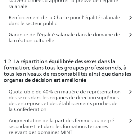
subventionnées d’apporter la preuve de l’égalité
décision du parlement. Ainsi, certaines relèvent du
salariale
programme de la législature 2021-2023 et feront l’objet
de stratégies, de plans d’action ou de messages distincts
Renforcement de la Charte pour l’égalité salariale
dans le secteur public
du Conseil fédéral. Etant donné qu’elles constituent aussi
des piliers pour atteindre la perspective Egalité 2030, ces
Garantie de l’égalité salariale dans le domaine de
mesures font partie intégrante du plan d’action.
la création culturelle
Collaboration avec les cantons, les instances
1.2. La répartition équilibrée des sexes dans la
intercantonales, les communes et les villes
formation, dans tous les groupes professionnels, à
tous les niveaux de responsabilités ainsi que dans les
La Confédération a invité l’ensemble des cantons à inscrire
organes de décision est améliorée
leurs propres engagements en matière d’égalité entre
Quota cible de 40% en matière de représentation
femmes et hommes dans le plan d'action de la Stratégie
des sexes dans les organes de direction suprêmes
Egalité 2030. Des communes et des villes ont aussi pu être
des entreprises et des établissements proches de
associées à la démarche. Cela concerne les champs
la Confédération
d’action « vie professionnelle et publique », « conciliation
Augmentation de la part des femmes au degré
et famille » et « discrimination ».
secondaire II et dans les formations tertiaires
relevant des domaines MINT