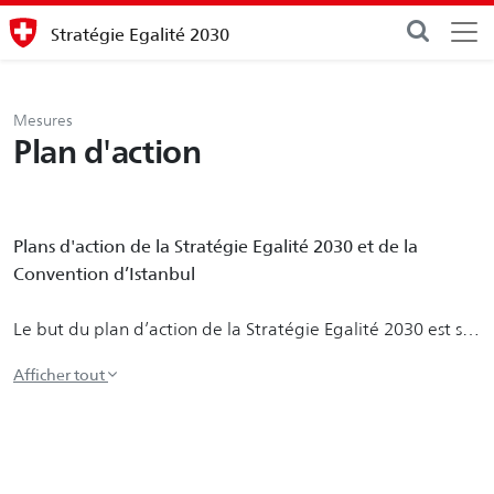
Stratégie Egalité 2030
Mesures
Plan d'action
Plans d'action de la Stratégie Egalité 2030 et de la
Convention d’Istanbul
Le but du plan d’action de la Stratégie Egalité 2030 est sa
mise en œuvre et la concrétisation des mesures prioritaires
afin de réaliser la perspective Egalité 2030 du Conseil
fédéral : « Les femmes comme les hommes participent à
égalité à la vie économique, familiale et sociale. Ils
bénéficient de la même sécurité sociale tout au long de