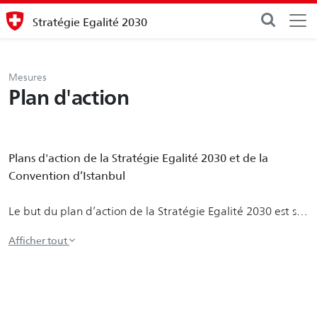
Stratégie Egalité 2030
Mesures
Plan d'action
Plans d'action de la Stratégie Egalité 2030 et de la
Convention d’Istanbul
Le but du plan d’action de la Stratégie Egalité 2030 est sa
mise en œuvre et la concrétisation des mesures prioritaires
afin de réaliser la perspective Egalité 2030 du Conseil
fédéral : « Les femmes comme les hommes participent à
égalité à la vie économique, familiale et sociale. Ils
bénéficient de la même sécurité sociale tout au long de