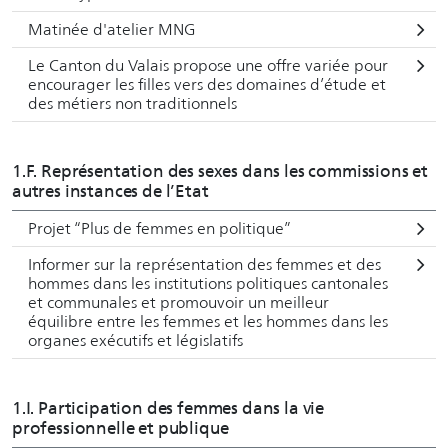
En ce qui concerne le champ d’action « violence de genre
», la collaboration entre les différents niveaux étatiques se
Matinée d'atelier MNG
fait dans le cadre du plan d’action national 2022-2026 en
Le Canton du Valais propose une offre variée pour
vue de la mise en œuvre de la Convention d’Istanbul (PAN
encourager les filles vers des domaines d’étude et
des métiers non traditionnels
CI) et de la feuille de route contre la violence domestique,
qui constituent les deux des mesures du plan d’action de la
Stratégie Egalité 2030.
1.F. Représentation des sexes dans les commissions et
autres instances de l’Etat
Les informations relatives aux mesures et à l'état de mise
Projet “Plus de femmes en politique”
en œuvre sont fournies par les entités responsables.
Informer sur la représentation des femmes et des
hommes dans les institutions politiques cantonales
et communales et promouvoir un meilleur
équilibre entre les femmes et les hommes dans les
organes exécutifs et législatifs
1.I. Participation des femmes dans la vie
professionnelle et publique