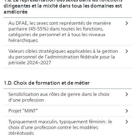
décision du parlement. Ainsi, certaines relèvent du
dirigeantes et la mixité dans tous les domaines est
programme de la législature 2021-2023 et feront l’objet
améliorée
de stratégies, de plans d’action ou de messages distincts
Au DFAE, les sexes sont représentés de manière
du Conseil fédéral. Etant donné qu’elles constituent aussi
paritaire (45-55%) dans toutes les fonctions,
des piliers pour atteindre la perspective Egalité 2030, ces
catégories de personnel et à tous les niveaux
mesures font partie intégrante du plan d’action.
hiérarchiques
Valeurs cibles stratégiques applicables à la gestion
Collaboration avec les cantons, les instances
du personnel de l’administration fédérale pour la
intercantonales, les communes et les villes
période 2024–2027
La Confédération a invité l’ensemble des cantons à inscrire
1.D. Choix de formation et de métier
leurs propres engagements en matière d’égalité entre
femmes et hommes dans le plan d'action de la Stratégie
Sensibilisation aux rôles de genre dans le choix
Egalité 2030. Des communes et des villes ont aussi pu être
d'une profession
associées à la démarche. Cela concerne les champs
Projet “MINT”
d’action « vie professionnelle et publique », « conciliation
et famille » et « discrimination ».
Typiquement masculin, typiquement féminin : le
choix d'une profession contre les modèles
stéréotypés