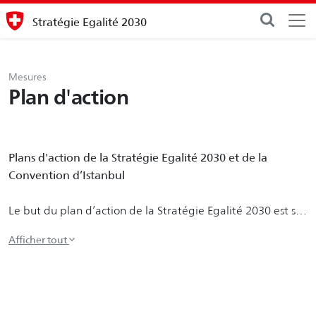
Stratégie Egalité 2030
Mesures
Plan d'action
Plans d'action de la Stratégie Egalité 2030 et de la
Convention d’Istanbul
Le but du plan d’action de la Stratégie Egalité 2030 est sa
mise en œuvre et la concrétisation des mesures prioritaires
afin de réaliser la perspective Egalité 2030 du Conseil
fédéral : « Les femmes comme les hommes participent à
égalité à la vie économique, familiale et sociale. Ils
bénéficient de la même sécurité sociale tout au long de