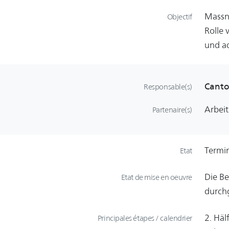
Massna
Objectif
Rolle
und ad
Canto
Responsable(s)
Arbei
Partenaire(s)
Termi
Etat
Die B
Etat de mise en oeuvre
durch
2. Häl
Principales étapes / calendrier