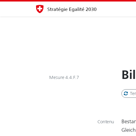
Stratégie Egalité 2030
Bi
Mesure 4.4.F.7
Te
Besta
Contenu
Gleich