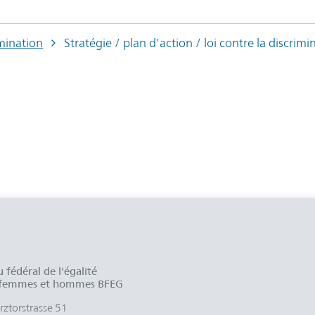
mination
Stratégie / plan d’action / loi contre la discrimi
 fédéral de l'égalité
 femmes et hommes BFEG
ztorstrasse 51