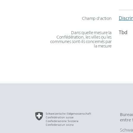
Discri
Champ d'action
Tbd
Dans quelle mesure la
Confédération, les villes ou les
communes sont-ils concernés par
la mesure
Bureau
entre
Schwar