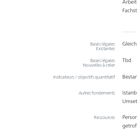
Arbeit
Fachst
Gleich
Bases légales
Existantes
Tbd
Bases légales
Nouvelles à créer
Bestan
Indicateurs / objectifs quantitatif
Istanb
Autres fondements
Umset
Person
Ressources
getro