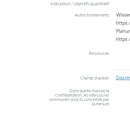
Indicateurs / objectifs quantitatif
Wissen
Autres fondements
https
Planun
https
Ressources
Discri
Champ d'action
Dans quelle mesure la
Confédération, les villes ou les
communes sont-ils concernés par
la mesure