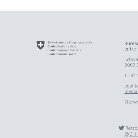
Bureau
entre
Schwar
3003 
T +41 
egali
media
Site w
Retro
@CH_E