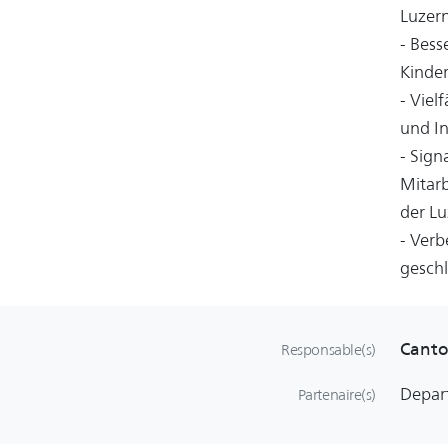
Luzer
- Bess
Kinde
- Viel
und I
- Sign
Mitarb
der Lu
- Verb
geschl
Canto
Responsable(s)
Depar
Partenaire(s)