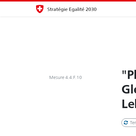
Stratégie Egalité 2030
"P
Mesure 4.4.F.10
Gl
Le
Te