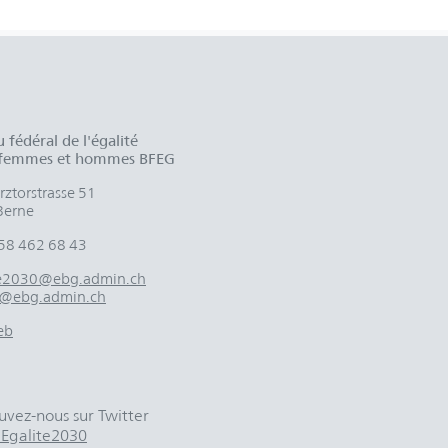
 fédéral de l'égalité
 femmes et hommes BFEG
ztorstrasse 51
Berne
58 462 68 43
te2030@ebg.admin.ch
@ebg.admin.ch
eb
uvez-nous sur Twitter
galite2030