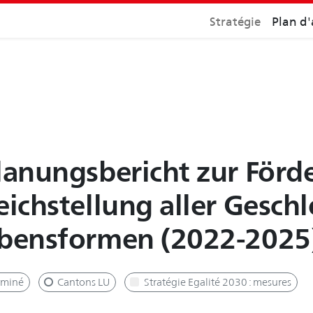
Stratégie
Plan d'
lanungsbericht zur Förd
eichstellung aller Gesch
bensformen (2022-2025
rminé
Cantons LU
Stratégie Egalité 2030 : mesures