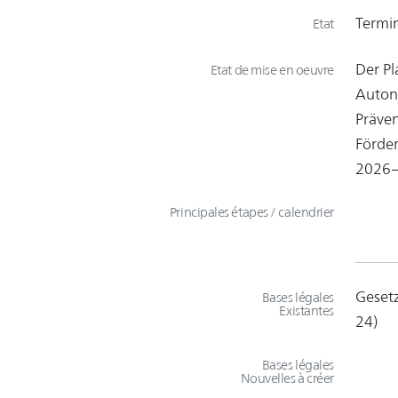
Termi
Etat
Der Pl
Etat de mise en oeuvre
Autono
Präven
Förder
2026–
Principales étapes / calendrier
Gesetz
Bases légales
Existantes
24)
Bases légales
Nouvelles à créer