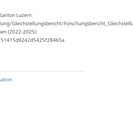
 Kanton Luzern:
ung/Gleichstellungsbericht/Forschungsbericht_Gleichstel
men (2022-2025):
0b751415d9242d5425f28465a
nation