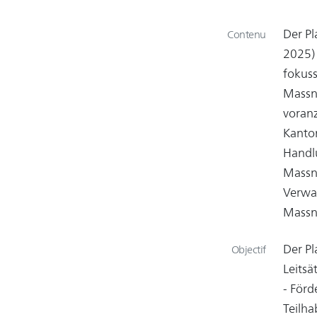
Der Pl
Contenu
2025) 
fokuss
Massn
voranz
Kanton
Handlu
Massna
Verwal
Mass
Der P
Objectif
Leitsät
- Förd
Teilha