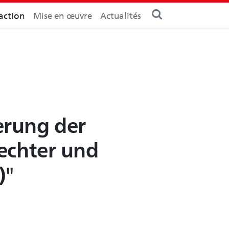
action
Mise en œuvre
Actualités
erung der
lechter und
)"