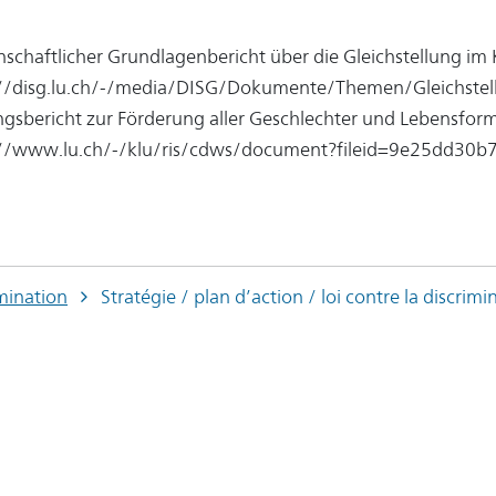
schaftlicher Grundlagenbericht über die Gleichstellung im
://disg.lu.ch/-/media/DISG/Dokumente/Themen/Gleichstell
gsbericht zur Förderung aller Geschlechter und Lebensfor
://www.lu.ch/-/klu/ris/cdws/document?fileid=9e25dd3
mination
Stratégie / plan d’action / loi contre la discrimi