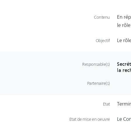
En rép
Contenu
le rôl
Le rôl
Objectif
Secré
Responsable(s)
la re
Partenaire(s)
Termi
Etat
Le Con
Etat de mise en oeuvre