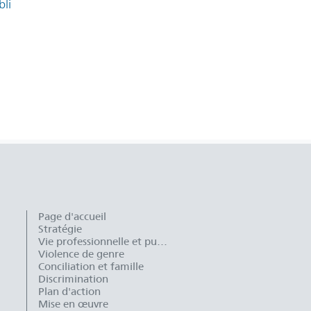
bli
Page d'accueil
Stratégie
Vie professionnelle et publique
Violence de genre
Conciliation et famille
Discrimination
Plan d'action
Mise en œuvre