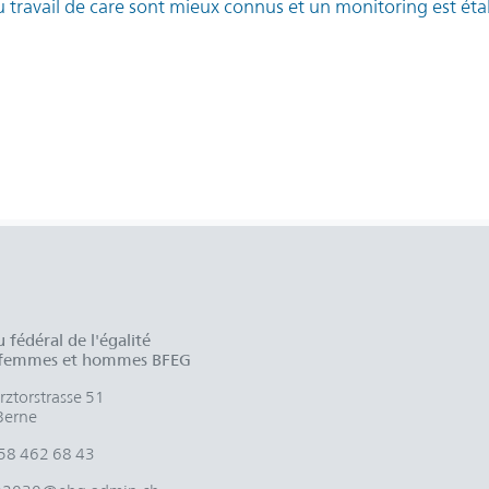
 travail de care sont mieux connus et un monitoring est éta
 fédéral de l'égalité
 femmes et hommes BFEG
ztorstrasse 51
Berne
58 462 68 43