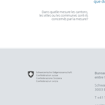
que du
Dans quelle mesure les cantons,
les villes ou les communes sont-ils
concernés par la mesure?
Bureau
entre
Schwar
3003 
T +41 