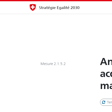
Stratégie Egalité 2030
An
Mesure 2.1.5.2
ac
ma
Te